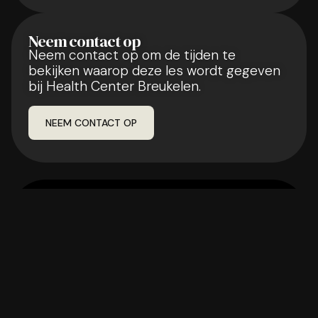
Neem contact op
Neem contact op om de tijden te
bekijken waarop deze les wordt gegeven
bij Health Center Breukelen.
NEEM CONTACT OP
Begin vandaag en
word fit
Of je nu gericht wilt
trainen, werken aan
je vitaliteit of een
vaste routine wilt
opbouwen. Bij Health
Center Breukelen