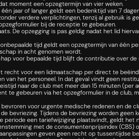
 dat moment een opzegtermijn van vier weken.
 één jaar of langer geldt een bedenktijd van 7 dag
onder verdere verplichtingen, tenzij al gebruik is g
t opzegformulier bij de receptie te gebeuren.
aats. De opzegging is pas geldig nadat het lid hier
onbepaalde tijd geldt een opzegtermijn van één per
tschap in acht genomen wordt.
ap voor bepaalde tijd blijft de contributie over de 
 recht voor een lidmaatschap per direct te beëindi
n van het personeel. In dat geval vindt geen restitu
eistijd naar de club met meer dan 15 minuten (per a
nt te gebeuren via het opzegformulier in de club, m
t bevroren voor urgente medische redenen en de cl
 de bevriezing. Tijdens de bevriezing worden geen 
 periode een tariefwijziging plaatsvindt, geldt het n
nstemming met de consumentenprijsindex (CBS) of o
 aanpassingen geven geen recht op tussentijdse be