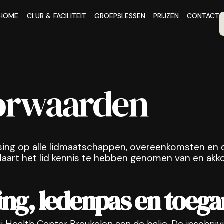
HOME
CLUB & FACILITEIT
GROEPSLESSEN
PRIJZEN
CONTACT
orwaarden
ing op alle lidmaatschappen, overeenkomsten en d
rklaart het lid kennis te hebben genomen van en a
ing, ledenpas en toeg