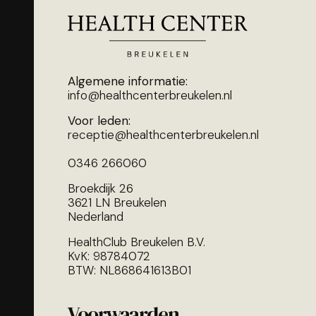
Algemene informatie:
info@healthcenterbreukelen.nl
Voor leden:
receptie@healthcenterbreukelen.nl
0346 266060
Broekdijk 26
3621 LN Breukelen
Nederland
HealthClub Breukelen B.V.
KvK: 98784072
BTW: NL868641613B01
Voorwaarden