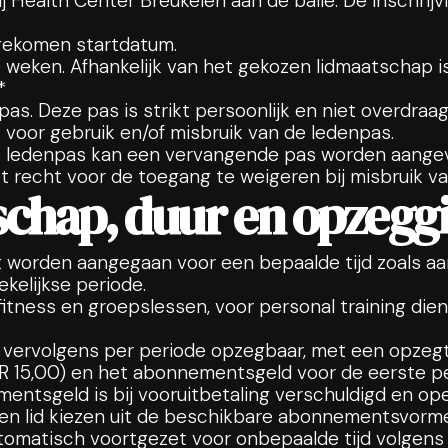
ij Health Center Breukelen aan de balie. De inschrijv
gekomen startdatum.
) weken. Afhankelijk van het gekozen lidmaatschap i
*
npas. Deze pas is strikt persoonlijk en niet overdraag
ijk voor gebruik en/of misbruik van de ledenpas.
n de ledenpas kan een vervangende pas worden aangev
 recht voor de toegang te weigeren bij misbruik v
schap, duur en opzegg
rden aangegaan voor een bepaalde tijd zoals aange
ekelijkse periode.
fitness en groepslessen, voor personal training die
 vervolgens per periode opzegbaar, met een opzegte
 (EUR 15,00) en het abonnementsgeld voor de eerste 
entsgeld is bij vooruitbetaling verschuldigd en ope
en lid kiezen uit de beschikbare abonnementsvormen
tomatisch voortgezet voor onbepaalde tijd volgens 