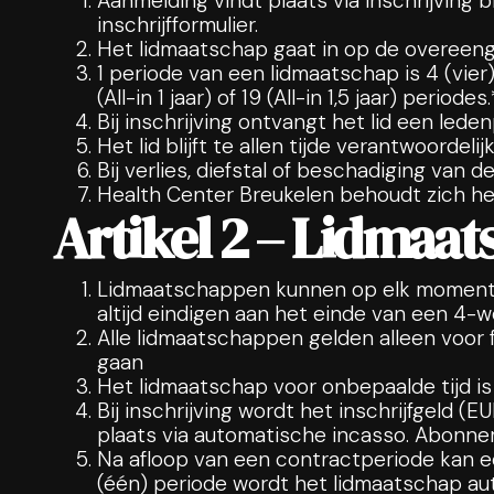
Aanmelding vindt plaats via inschrijving b
inschrijfformulier.
Het lidmaatschap gaat in op de overeen
1 periode van een lidmaatschap is 4 (vier
(All-in 1 jaar) of 19 (All-in 1,5 jaar) periodes.
Bij inschrijving ontvangt het lid een lede
Het lid blijft te allen tijde verantwoordel
Bij verlies, diefstal of beschadiging va
Health Center Breukelen behoudt zich het
Artikel 2 – Lidmaat
Lidmaatschappen kunnen op elk moment wo
altijd eindigen aan het einde van een 4-w
Alle lidmaatschappen gelden alleen voor 
gaan
Het lidmaatschap voor onbepaalde tijd is
Bij inschrijving wordt het inschrijfgeld
plaats via automatische incasso. Abonnem
Na afloop van een contractperiode kan e
(één) periode wordt het lidmaatschap au