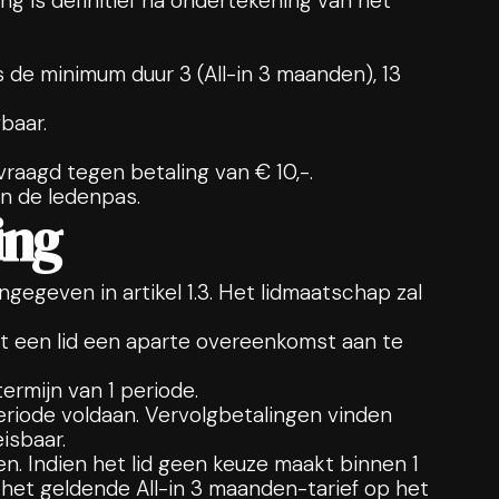
ing is definitief na ondertekening van het
s de minimum duur 3 (All-in 3 maanden), 13
baar.
raagd tegen betaling van € 10,-.
an de ledenpas.
ing
geven in artikel 1.3. Het lidmaatschap zal
nt een lid een aparte overeenkomst aan te
rmijn van 1 periode.
periode voldaan. Vervolgbetalingen vinden
isbaar.
. Indien het lid geen keuze maakt binnen 1
het geldende All-in 3 maanden-tarief op het