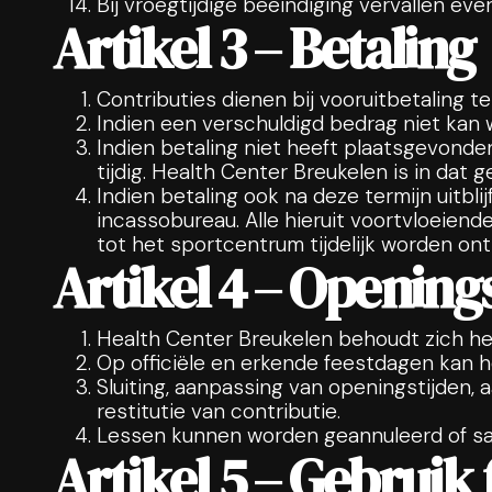
Bij vroegtijdige beëindiging vervallen ev
Artikel 3 – Betaling
Contributies dienen bij vooruitbetaling 
Indien een verschuldigd bedrag niet kan w
Indien betaling niet heeft plaatsgevonde
tijdig. Health Center Breukelen is in dat 
Indien betaling ook na deze termijn uitbl
incassobureau. Alle hieruit voortvloeiend
tot het sportcentrum tijdelijk worden on
Artikel 4 – Opening
Health Center Breukelen behoudt zich het
Op officiële en erkende feestdagen kan h
Sluiting, aanpassing van openingstijden,
restitutie van contributie.
Lessen kunnen worden geannuleerd of s
Artikel 5 – Gebruik 