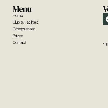
Menu
V
Home
Club & Faciliteit
Groepslessen
Prijzen
Contact
* T