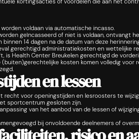
entuele kortingsacties of voordelen die aan het con
te worden voldaan via automatische incasso.
orden geïncasseerd of niet is voldaan, ontvangt het
n binnen 14 dagen na de datum van deze herinnering
geval gerechtigd administratiekosten en wettelijke r
ijft, is Health Center Breukelen gerechtigd de vorde
e (buiten)gerechtelijke kosten komen volledig voor 
tzegd.
stijden en lessen
 recht voor openingstijden en lesroosters te wijzig
et sportcentrum gesloten zijn.
 aanpassing van het aanbod van de lessen of wijzigi
amengevoegd bij onvoldoende deelnemers of overm
faciliteiten, risico en 