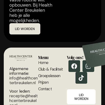
opbouwen. Bij Health
Center Breukelen
heb je alle
mogelijkheden.
LID WORDEN
Menu
Volg ons!
Home
Algemene
Club & Faciliteit
informatie:
Groepslessen
info@healthcen
Prijzen
terbreukelen.nl
Contact
Voor leden:
LID
receptie@healt
WORDEN
hcenterbreukel