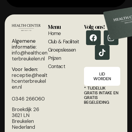
Menu
Volg ons!
Home
Algemene
Club & Faciliteit
informatie:
Groepslessen
info@healthcen
Prijzen
terbreukelen.nl
Contact
Voor leden:
LID
receptie@healt
WORDEN
hcenterbreukel
en.nl
* TIJDELIJK
GRATIS INTAKE EN
GRATIS
0346 266060
BEGELEIDING
Broekdijk 26
3621 LN
Breukelen
Nederland