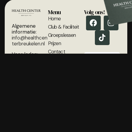
Menu
Volg ons!
Home
Algemene
Club & Faciliteit
informatie:
Groepslessen
info@healthcen
Prijzen
terbreukelen.nl
Contact
Voor leden:
LID
receptie@healt
WORDEN
hcenterbreukel
en.nl
* TIJDELIJK
GRATIS INTAKE EN
GRATIS
0346 266060
BEGELEIDING
Broekdijk 26
3621 LN
Breukelen
Nederland
HealthClub
Breukelen B.V.